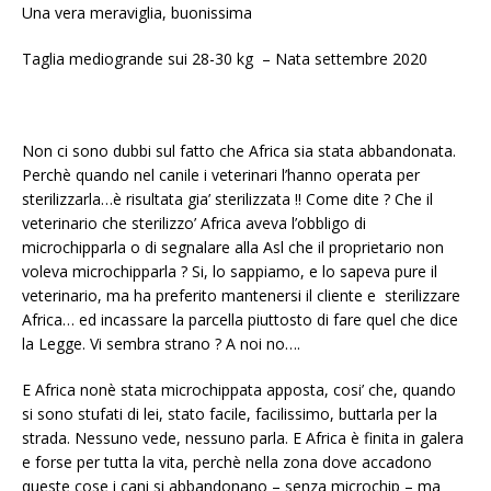
Una vera meraviglia, buonissima
Taglia mediogrande sui 28-30 kg – Nata settembre 2020
Non ci sono dubbi sul fatto che Africa sia stata abbandonata.
Perchè quando nel canile i veterinari l’hanno operata per
sterilizzarla…è risultata gia’ sterilizzata !! Come dite ? Che il
veterinario che sterilizzo’ Africa aveva l’obbligo di
microchipparla o di segnalare alla Asl che il proprietario non
voleva microchipparla ? Si, lo sappiamo, e lo sapeva pure il
veterinario, ma ha preferito mantenersi il cliente e sterilizzare
Africa… ed incassare la parcella piuttosto di fare quel che dice
la Legge. Vi sembra strano ? A noi no….
E Africa nonè stata microchippata apposta, cosi’ che, quando
si sono stufati di lei, stato facile, facilissimo, buttarla per la
strada. Nessuno vede, nessuno parla. E Africa è finita in galera
e forse per tutta la vita, perchè nella zona dove accadono
queste cose i cani si abbandonano – senza microchip – ma