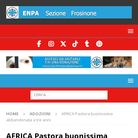
HOME
ADOZIONI
AFRICA Pastora buonissima
abbandonata a tre anni
AFRICA Pastora buonissima