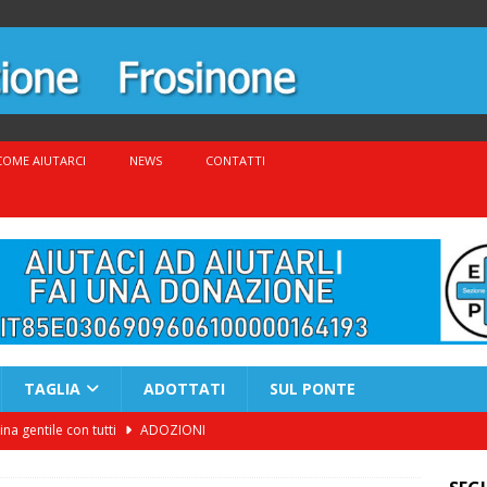
COME AIUTARCI
NEWS
CONTATTI
TAGLIA
ADOTTATI
SUL PONTE
a gentile con tutti
ADOZIONI
 e dolce in canile da sempre
ADOZIONI