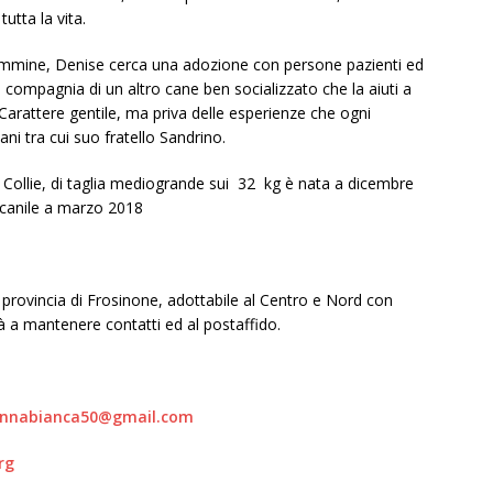
tutta la vita.
emmine, Denise cerca una adozione con persone pazienti ed
n compagnia di un altro cane ben socializzato che la aiuti a
rattere gentile, ma priva delle esperienze che ogni
ani tra cui suo fratello Sandrino.
a Collie, di taglia mediogrande sui 32 kg è nata a dicembre
 canile a marzo 2018
n provincia di Frosinone, adottabile al Centro e Nord con
tà a mantenere contatti ed al postaffido.
nnabianca50@gmail.com
rg