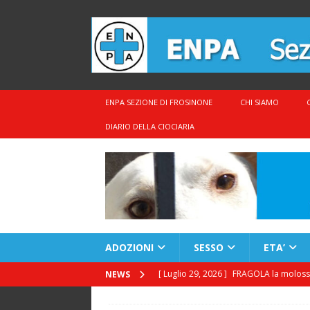
ENPA SEZIONE DI FROSINONE
CHI SIAMO
DIARIO DELLA CIOCIARIA
ADOZIONI
SESSO
ETA’
[ Luglio 29, 2026 ]
FRAGOLA la molossin
NEWS
[ Luglio 28, 2026 ]
ECTOR bello, buono