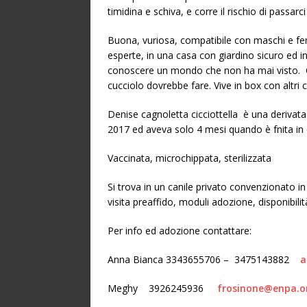
timidina e schiva, e corre il rischio di passarci 
Buona, vuriosa, compatibile con maschi e f
esperte, in una casa con giardino sicuro ed i
conoscere un mondo che non ha mai visto. Ca
cucciolo dovrebbe fare. Vive in box con altri c
Denise cagnoletta cicciottella è una derivat
2017 ed aveva solo 4 mesi quando è fnita in
Vaccinata, microchippata, sterilizzata
Si trova in un canile privato convenzionato i
visita preaffido, moduli adozione, disponibili
Per info ed adozione contattare:
Anna Bianca 3343655706 – 3475143882
a
Meghy
3926245936
frosinone@enpa.o