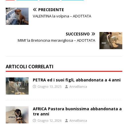
PRECEDENTE
VALENTINA la volpina – ADOTTATA
SUCCESSIVO
MIMI’ la Bretoncina meravigliosa – ADOTTATA
ARTICOLI CORRELATI
PETRA ed i suoi figli, abbandonata a 4 anni
Giugno 13, 2025
AnnaBianca
AFRICA Pastora buonissima abbandonata a
tre anni
Giugno 12, 2026
AnnaBianca