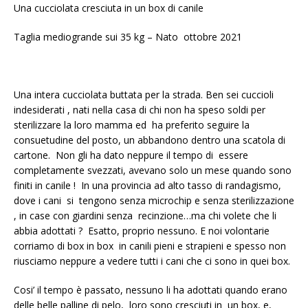
Una cucciolata cresciuta in un box di canile
Taglia mediogrande sui 35 kg – Nato ottobre 2021
Una intera cucciolata buttata per la strada. Ben sei cuccioli
indesiderati , nati nella casa di chi non ha speso soldi per
sterilizzare la loro mamma ed ha preferito seguire la
consuetudine del posto, un abbandono dentro una scatola di
cartone. Non gli ha dato neppure il tempo di essere
completamente svezzati, avevano solo un mese quando sono
finiti in canile ! In una provincia ad alto tasso di randagismo,
dove i cani si tengono senza microchip e senza sterilizzazione
, in case con giardini senza recinzione…ma chi volete che li
abbia adottati ? Esatto, proprio nessuno. E noi volontarie
corriamo di box in box in canili pieni e strapieni e spesso non
riusciamo neppure a vedere tutti i cani che ci sono in quei box.
Cosi’ il tempo è passato, nessuno li ha adottati quando erano
delle belle palline di pelo, loro sono cresciuti in un box, e,