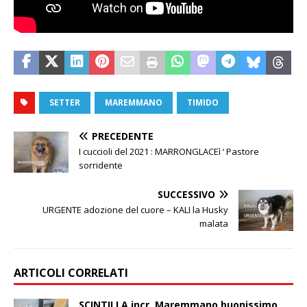
SETTER
MAREMMANO
TIMIDO
PRECEDENTE
I cuccioli del 2021 : MARRONGLACEì ‘ Pastore
sorridente
SUCCESSIVO
URGENTE adozione del cuore – KALI la Husky
malata
ARTICOLI CORRELATI
SCINTILLA incr. Maremmano buonissimo