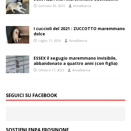
Gennaio 30, 2025
AnnaBianca
I cuccioli del 2021 : ZUCCOTTO maremmano
dolce
Luglio 11, 2026
AnnaBianca
ESSEX il segugio maremmano invisibile,
abbandonato a quattro anni (con figlia)
Ottobre 17, 2025
AnnaBianca
SEGUICI SU FACEBOOK
SOSTIENI ENPA FROSINONE