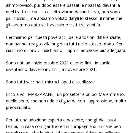
all’improvviso, pur dopo essere passati e ripassati davanti a
quel tratto di canile, ce li ritroviamo davanti . No, non sono
piu’ cuccioli, ma abbiamo voluto dargli lo stesso il nome che
gli avremmo dato se li avessimo visti tre anni fa.
Cerchiamo per questi poveracci, delle adozioni differenziate,
non hanno reagito alla prigionia tutti nello stesso modo. Per
ciascuno di loro vi indichiamo il tipo di adozione piu’ adeguata.
Sono nati ad inizio ottobre 2021 e sono finiti in canile,
diventando davvero invisibili, a novembre 2021,
Sono tutti vaccinati, microchippati e sterilizzati
Ecco a voi MARZAPANE, un po’ setter e un po’ Maremmano,
quello serio, che non ride e ci guarda con apprensione, molto
preoccupato.
Per lui, una adozione esperta e paziente, che gli dia i suoi
tempi, in casa con giardino ed in compagnia di un cane ben
socializzato, che lo aiuti ad ambientarsi, fidarsi ed affidarsi.