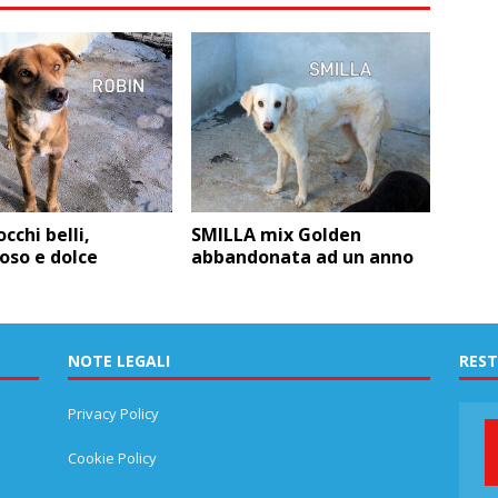
cchi belli,
SMILLA mix Golden
oso e dolce
abbandonata ad un anno
NOTE LEGALI
REST
Privacy Policy
Cookie Policy