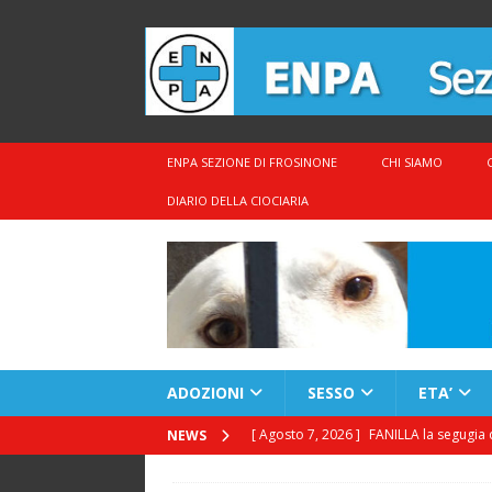
ENPA SEZIONE DI FROSINONE
CHI SIAMO
DIARIO DELLA CIOCIARIA
ADOZIONI
SESSO
ETA’
[ Agosto 7, 2026 ]
FANILLA la segugia 
NEWS
[ Agosto 7, 2026 ]
CEDRIK il Golden 