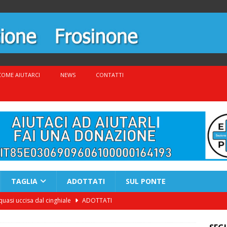
COME AIUTARCI
NEWS
CONTATTI
TAGLIA
ADOTTATI
SUL PONTE
quasi uccisa dal cinghiale
ADOTTATI
nato settembre 2025 – ADOTTATO
ADOTTATI