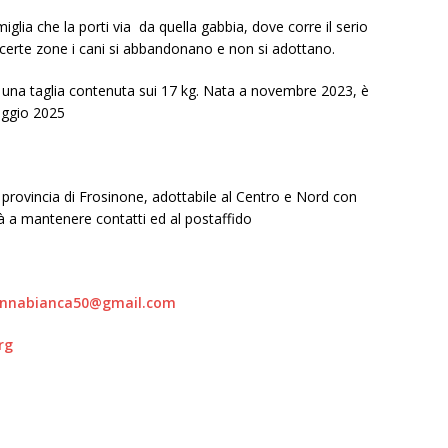
glia che la porti via da quella gabbia, dove corre il serio
n certe zone i cani si abbandonano e non si adottano.
 una taglia contenuta sui 17 kg. Nata a novembre 2023, è
aggio 2025
n provincia di Frosinone, adottabile al Centro e Nord con
tà a mantenere contatti ed al postaffido
nnabianca50@gmail.com
rg