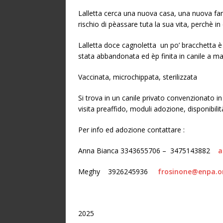
Lalletta cerca una nuova casa, una nuova fami
rischio di pèassare tuta la sua vita, perchè i
Lalletta doce cagnoletta un po’ bracchetta è
stata abbandonata ed èp finita in canile a m
Vaccinata, microchippata, sterilizzata
Si trova in un canile privato convenzionato i
visita preaffido, moduli adozione, disponibili
Per info ed adozione contattare :
Anna Bianca 3343655706 – 3475143882
a
Meghy
3926245936
frosinone@enpa.o
2025