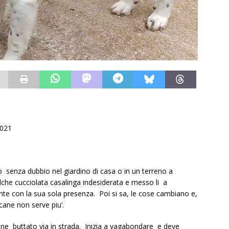
2021
uto senza dubbio nel giardino di casa o in un terreno a
lche cucciolata casalinga indesiderata e messo li a
rente con la sua sola presenza. Poi si sa, le cose cambiano e,
cane non serve piu’.
iene buttato via in strada. Inizia a vagabondare e deve