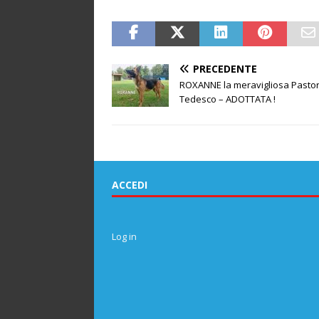
PRECEDENTE
ROXANNE la meravigliosa Pasto
Tedesco – ADOTTATA !
ACCEDI
Log in