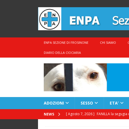
ENPA SEZIONE DI FROSINONE
CHI SIAMO
DIARIO DELLA CIOCIARIA
ADOZIONI
SESSO
ETA’
[ Agosto 7, 2026 ]
FANILLA la segugia 
NEWS
[ Agosto 7, 2026 ]
CEDRIK il Golden 