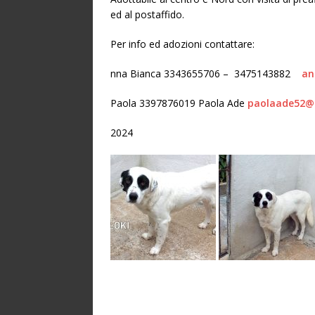
ed al postaffido.
Per info ed adozioni contattare:
nna Bianca 3343655706 – 3475143882
an
Paola 3397876019 Paola Ade
paolaade52@
2024