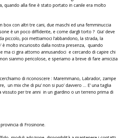
, quando alla fine è stato portato in canile era molto
in box con altri tre cani, due maschi ed una femminuccia
rsone è un poco diffidente, e come dargli torto ? Gia’ deve
a piccolo, poi mettiamoci l’abbandono, la strada, la
’ è molto incuriosito dalla nostra presenza, quando
e ma ci gira attorno annusandoci e cercando di capire chi
non sianmo pericolose, e speriamo a breve di fare amicizia
he cerchiamo di riconoscere : Maremmano, Labrador, zampe
re, un mix che di piu’ non si puo’ davvero … E’ una taglia
vissuto per tre anni in un giardino o un terreno prima di
 provincia di Frosinone.
ffido, moduli adozione, disponibilità a mantenere i contatti