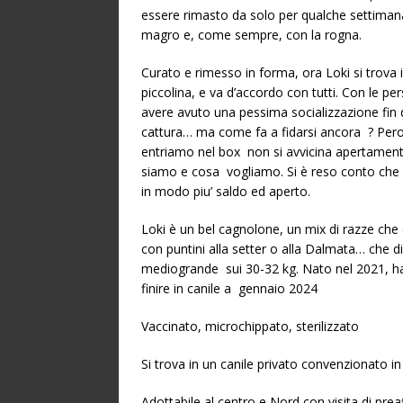
essere rimasto da solo per qualche settimana
magro e, come sempre, con la rogna.
Curato e rimesso in forma, ora Loki si trova 
piccolina, e va d’accordo con tutti. Con le pe
avere avuto una pessima socializzazione fin d
cattura… ma come fa a fidarsi ancora ? Pero
entriamo nel box non si avvicina apertament
siamo e cosa vogliamo. Si è reso conto che 
in modo piu’ saldo ed aperto.
Loki è un bel cagnolone, un mix di razze c
con puntini alla setter o alla Dalmata… che di
mediogrande sui 30-32 kg. Nato nel 2021, ha 
finire in canile a gennaio 2024
Vaccinato, microchippato, sterilizzato
Si trova in un canile privato convenzionato in
Adottabile al centro e Nord con visita di prea