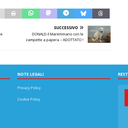
SUCCESSIVO
re
DONALD il Maremmano con le
zampette a papera – ADOTTATO !
NOTE LEGALI
REST
Privacy Policy
Cookie Policy