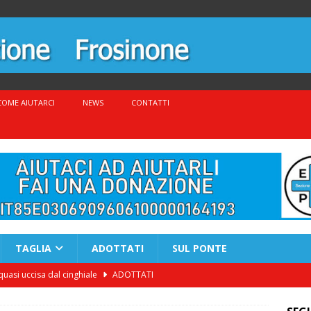
COME AIUTARCI
NEWS
CONTATTI
TAGLIA
ADOTTATI
SUL PONTE
quasi uccisa dal cinghiale
ADOTTATI
nato settembre 2025 – ADOTTATO
ADOTTATI